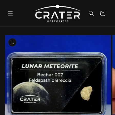
Ir
directamente
al contenido
Carrito
Ir
directamente
a la
información
del producto