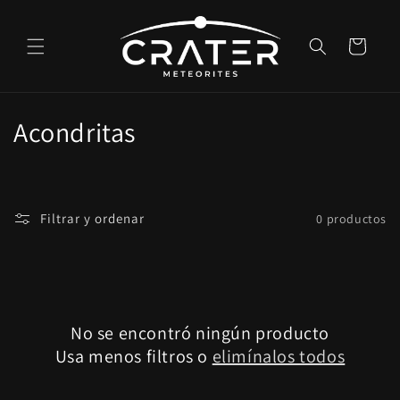
Ir
directamente
al contenido
Carrito
C
Acondritas
o
l
Filtrar y ordenar
0 productos
e
c
c
No se encontró ningún producto
i
Usa menos filtros o
elimínalos todos
ó